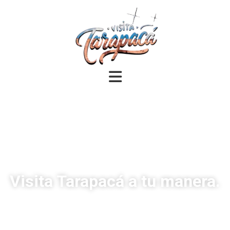
Visita Tarapacá a tu manera.
Te ayudamos a planificar tu visita de forma fácil
y entretenida. Descubre lugares únicos y vive
experiencias que no olvidarás.