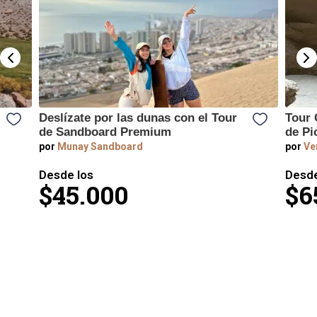
Deslízate por las dunas con el Tour
Tour 
de Sandboard Premium
de Pi
por
Munay Sandboard
por
Ver
Desde los
Desde
$45.000
$6
Más allá de la costa te
espera un tesoro