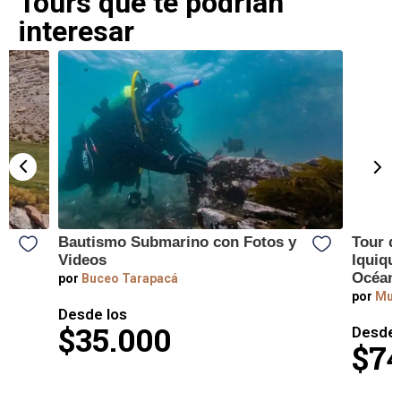
Tours que te podrian
interesar
Bautismo Submarino con Fotos y
Tour d
Videos
Iquique
Océano
por
Buceo Tarapacá
por
Mun
Desde los
$35.000
Desde 
$74