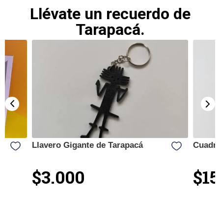
Llévate un recuerdo de
Tarapacá.
Llavero Gigante de Tarapacá
Cuadro
$3.000
$15