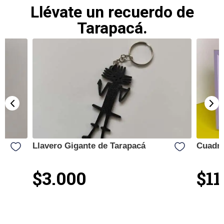
Llévate un recuerdo de
Tarapacá.
Llavero Gigante de Tarapacá
Cuadro
$3.000
$11