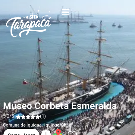
Museo Corbeta Esmeralda
5.0/5
(1)
,
Comuna de Iquique
Iquique
, Chile