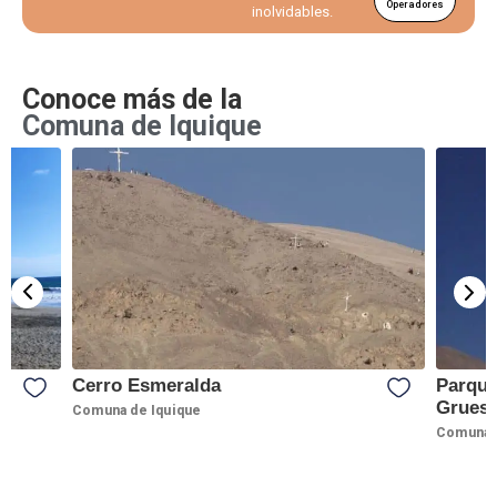
Operadores
inolvidables.
Conoce más de la
Comuna de Iquique
Cerro Esmeralda
Parque
Grues
Comuna de Iquique
Comuna d