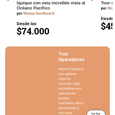
Iquique con esta increíble vista al
Tour d
Océano Pacifico
por
Mun
por
Munay Sandboard
Desde 
$45
Desde los
$74.000
Tour
Operadores
Explora Tarapacá
con quienes
mejor la
conocen. Aquí
encuentras tour
operadores
locales
confiables, listos
para llevarte a
vivir rutas
Ver Tour