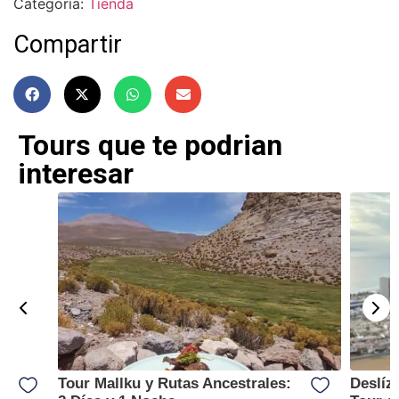
Categoría:
Tienda
Compartir
Tours que te podrian
interesar
Tour Mallku y Rutas Ancestrales:
Deslíz