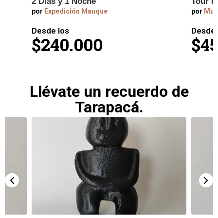
l
2 Días y 1 Noche
Tour d
por
Expedición Mauque
por
Mun
Desde los
Desde 
$240.000
$45
Llévate un recuerdo de
Tarapacá.