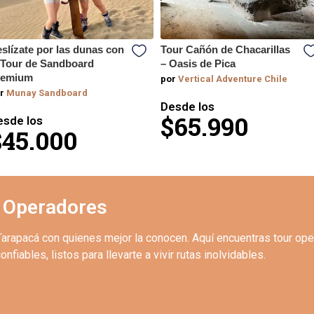
slízate por las dunas con
Tour Cañón de Chacarillas
 Tour de Sandboard
– Oasis de Pica
remium
por
Vertical Adventure Chile
r
Munay Sandboard
Desde los
$65.990
esde los
$45.000
 Operadores
Tarapacá con quienes mejor la conocen. Aquí encuentras tour op
onfiables, listos para llevarte a vivir rutas inolvidables.