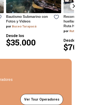
Bautismo Submarino con
Recorre a caballo las
Fotos y Videos
huellas ancestrales con
Ruta Huasquiña
por
Buceo Tarapacá
por
Ruta Husquiña
Desde los
$35.000
Desde los
$70.000
eradores
Ver Tour Operadores