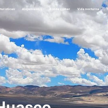
turisticas
Alojamientos
Donde comer
Vida nocturna
 Huasco