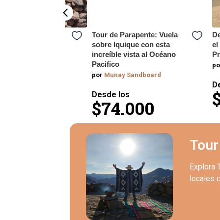
llku y Rutas
Tour de Parapente: Vuela
De
les: 2 Días y 1
sobre Iquique con esta
el
increíble vista al Océano
P
Pacifico
dición Mauque
po
por
Munay Sandboard
los
D
0.000
Desde los
$74.000
Tour
Explora 
locales c