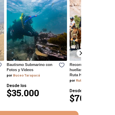
Bautismo Submarino con
Recorre a caballo las
Fotos y Videos
huellas ancestrales con
Ruta Huasquiña
por
Buceo Tarapacá
por
Ruta Husquiña
Desde los
$35.000
Desde los
$70.000