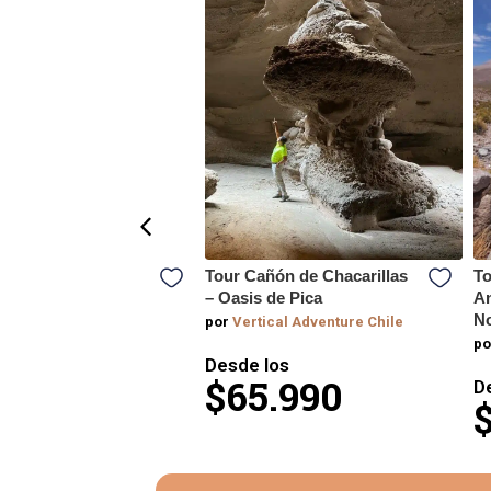
 Parapente: Vuela
Tour Cañón de Chacarillas
To
uique con esta
– Oasis de Pica
An
e vista al Océano
N
por
Vertical Adventure Chile
po
Desde los
y Sandboard
$65.990
D
los
.000