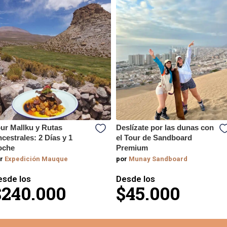
ur Mallku y Rutas
Deslízate por las dunas con
cestrales: 2 Días y 1
el Tour de Sandboard
oche
Premium
r
Expedición Mauque
por
Munay Sandboard
esde los
Desde los
$240.000
$45.000