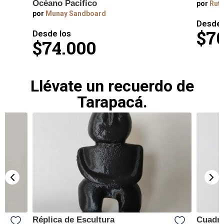
Océano Pacifico
por
Ruta
por
Munay Sandboard
Desde 
$70
Desde los
$74.000
Llévate un recuerdo de
Tarapacá.
Réplica de Escultura
Cuadro