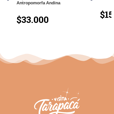
Antropomorfa Andina
$15
$33.000