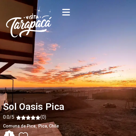
Sol Oasis Pica
0.0/5
(0)
,
Comuna de Pica
Pica
, Chile