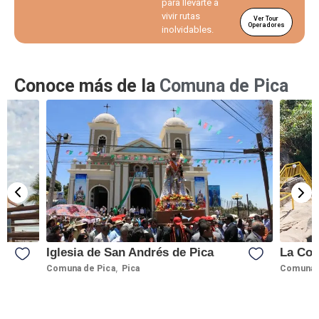
para llevarte a
vivir rutas
Ver Tour
Operadores
inolvidables.
Conoce más de la
Comuna de Pica
Iglesia de San Andrés de Pica
La Coc
,
Comuna de Pica
Pica
Comuna 