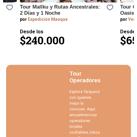
Tour Mallku y Rutas Ancestrales:
Tour C
2 Días y 1 Noche
Oasis 
por
Expedición Mauque
por
Vert
Desde los
Desde 
$240.000
$65
Tour
Operadores
Explora Tarapacá
con quienes
mejor la
conocen. Aquí
encuentras tour
operadores
locales
confiables, listos