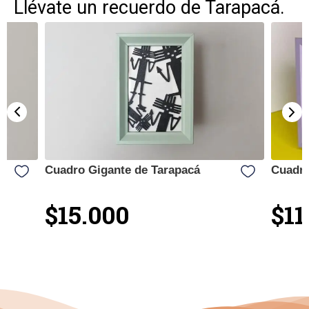
Llévate un recuerdo de Tarapacá.
Cuadro Gigante de Tarapacá
Cuadro
$15.000
$11