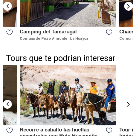
Camping del Tamarugal
Chacr
,
Comuna de Pozo Almonte
La Huayca
Comuna 
Tours que te podrían interesar
Recorre a caballo las huellas
Tour d
ancestrales con Ruta Huasquiña
Iquique