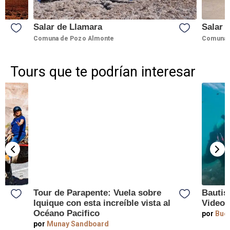
Salar de Llamara
Salar 
Comuna de Pozo Almonte
Comuna 
Tours que te podrían interesar
Tour de Parapente: Vuela sobre
Bautis
Iquique con esta increíble vista al
Videos
Océano Pacifico
por
Buce
por
Munay Sandboard