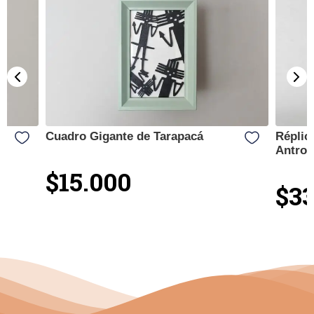
Cuadro Gigante de Tarapacá
Réplic
Antrop
$15.000
$33