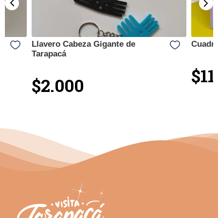
Llavero Cabeza Gigante de
Cuadro
Tarapacá
$11
$2.000