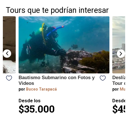
Tours que te podrían interesar
Bautismo Submarino con Fotos y
Deslíz
Videos
Tour d
por
Buceo Tarapacá
por
Mun
Desde los
Desde 
$35.000
$45