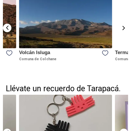
Volcán Isluga
Termas
Comuna de Colchane
Comuna 
Llévate un recuerdo de Tarapacá.