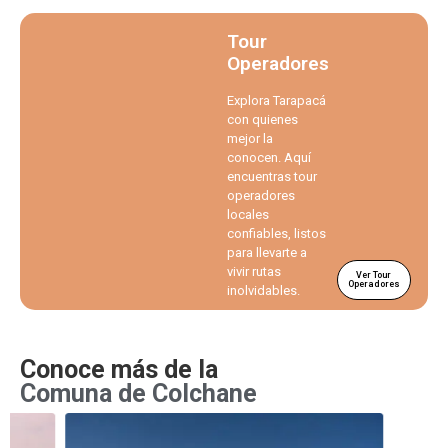
Tour
Operadores
Explora Tarapacá
con quienes
mejor la
conocen. Aquí
encuentras tour
operadores
locales
confiables, listos
para llevarte a
vivir rutas
Ver Tour
Operadores
inolvidables.
Conoce más de la
Comuna de Colchane