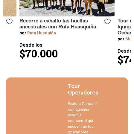
Recorre a caballo las huellas
Tour d
ancestrales con Ruta Huasquiña
Iquique
Océano
por
Ruta Husquiña
por
Mun
Desde los
$70.000
Desde 
$74
Tour
Operadores
Explora Tarapacá
con quienes
mejor la
conocen. Aquí
encuentras tour
operadores