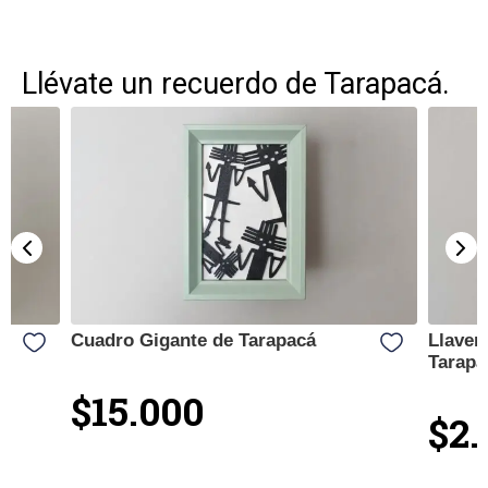
Llévate un recuerdo de Tarapacá.
Cuadro Gigante de Tarapacá
Llaver
Tarapa
$15.000
$2.