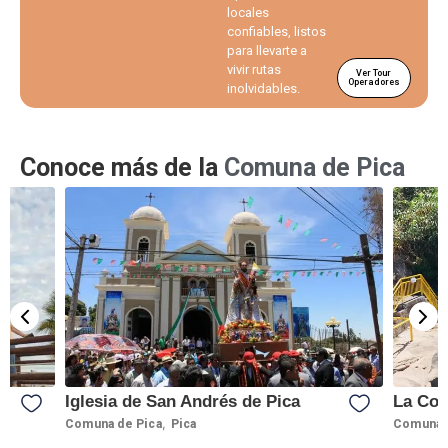
locales
confiables, listos
para llevarte a
vivir rutas
Ver Tour
Operadores
inolvidables.
Conoce más de la
Comuna de Pica
Iglesia de San Andrés de Pica
La Coc
,
Comuna de Pica
Pica
Comuna 