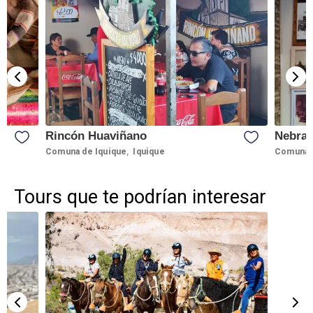
Rincón Huaviñano
Nebra
,
Comuna de Iquique
Iquique
Comuna d
Tours que te podrían interesar