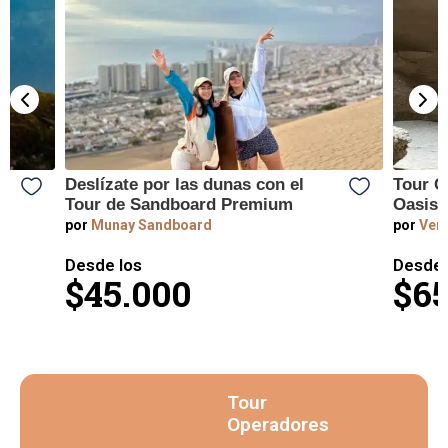
y
Deslízate por las dunas con el
Tour C
Tour de Sandboard Premium
Oasis 
por
Munay Sandboard
por
Vert
Desde los
Desde 
$45.000
$65
Tour
Operadores