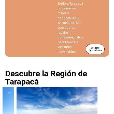
Explora Tarapacá
con quienes
mejor la
conocen. Aquí
encuentras tour
operadores
locales
confiables, listos
para llevarte a
vivir rutas
Ver Tour
Operadores
inolvidables.
Descubre la Región de
Tarapacá