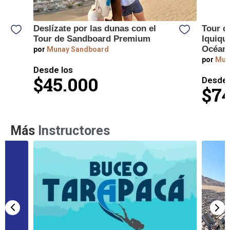
Deslízate por las dunas con el
Tour d
l
Tour de Sandboard Premium
Iquique
Océano
por
Munay Sandboard
por
Mun
Desde los
$45.000
Desde 
$74
Más
Instructores