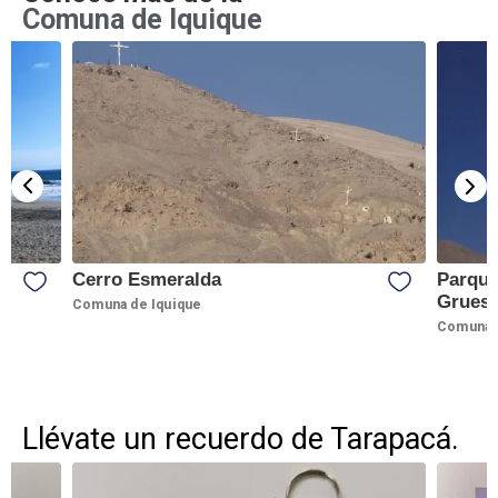
Comuna de Iquique
Cerro Esmeralda
Parque
Grues
Comuna de Iquique
Comuna d
Llévate un recuerdo de Tarapacá.