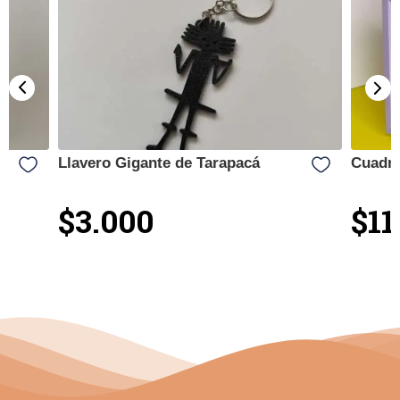
Llavero Gigante de Tarapacá
Cuadro
$3.000
$11