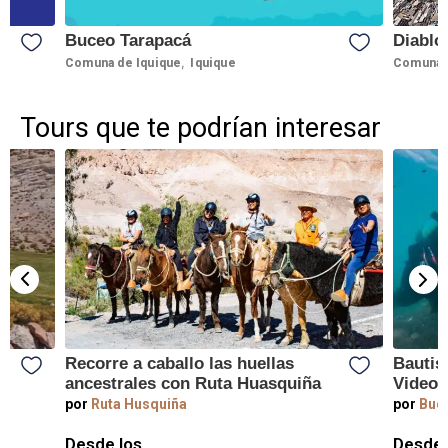
Buceo Tarapacá
Diablo
,
Comuna de Iquique
Iquique
Comuna d
Tours que te podrían interesar
Recorre a caballo las huellas
Bautis
ancestrales con Ruta Huasquiña
Videos
por
Ruta Husquiña
por
Buce
Desde los
Desde 