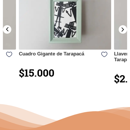
Cuadro Gigante de Tarapacá
Llaver
Tarapa
$15.000
$2.