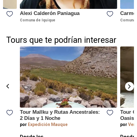
Alexi Calderón Paniagua
Carme
Comuna de Iquique
Comuna d
Tours que te podrían interesar
Tour Mallku y Rutas Ancestrales:
Tour C
l
2 Días y 1 Noche
Oasis 
por
Expedición Mauque
por
Vert
Desde los
Desde 