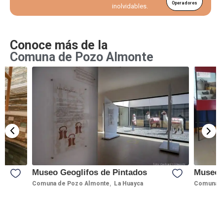
Operadores
inolvidables.
Conoce más de la
Comuna de Pozo Almonte
Museo Geoglifos de Pintados
Museo 
,
Comuna de Pozo Almonte
La Huayca
Comuna 