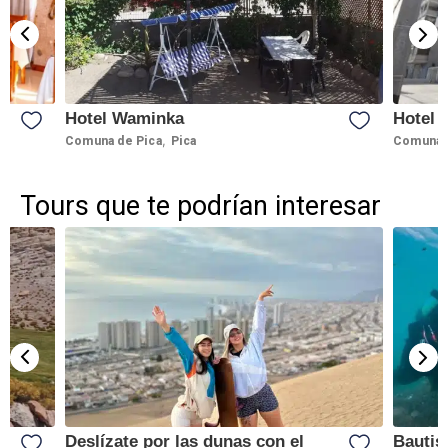
Hotel Waminka
Hotel 
,
Comuna de Pica
Pica
Comuna d
Tours que te podrían interesar
Deslízate por las dunas con el
Bautis