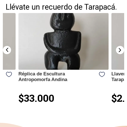
Llévate un recuerdo de Tarapacá.
Réplica de Escultura
Llaver
Antropomorfa Andina
Tarapa
$33.000
$2.