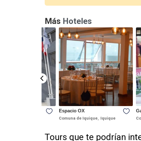
Más
Hoteles
iego de Almagro
Espacio OX
Ga
,
,
e Iquique
Iquique
Comuna de Iquique
Iquique
Co
Tours que te podrían int