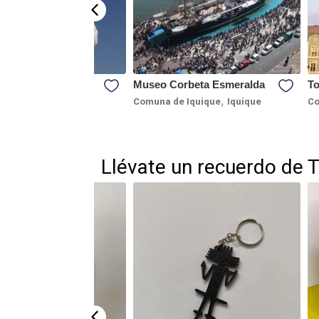
Bicentenario Punta
Museo Corbeta Esmeralda
To
,
Comuna de Iquique
Iquique
Co
e Iquique
Llévate un recuerdo de 