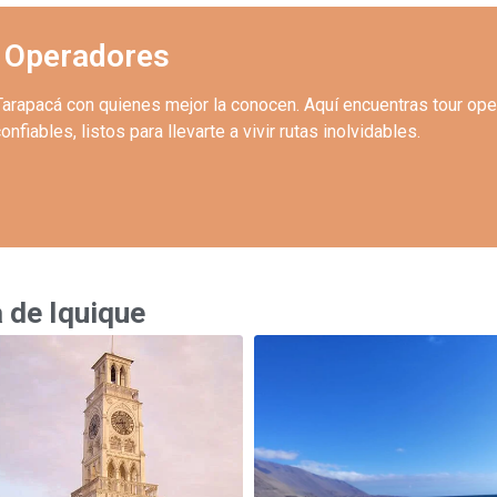
 Operadores
Tarapacá con quienes mejor la conocen. Aquí encuentras tour op
onfiables, listos para llevarte a vivir rutas inolvidables.
de Iquique