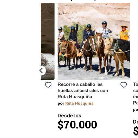
ñón de Chacarillas
Recorre a caballo las
To
de Pica
huellas ancestrales con
so
Ruta Huasquiña
in
cal Adventure Chile
Pa
por
Ruta Husquiña
los
po
.990
Desde los
$70.000
D