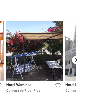
Hotel Waminka
Hotel Diego de Almagro
,
,
Comuna de Pica
Pica
Comuna de Iquique
Iquiqu