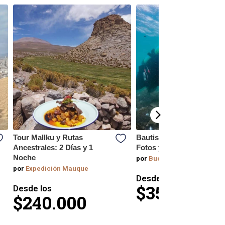
Tour Mallku y Rutas
Bautismo Submarino co
Ancestrales: 2 Días y 1
Fotos y Videos
Noche
por
Buceo Tarapacá
por
Expedición Mauque
Desde los
$35.000
Desde los
$240.000