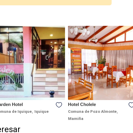
rden Hotel
Hotel Cholele
,
,
muna de Iquique
Iquique
Comuna de Pozo Almonte
Mamiña
eresar