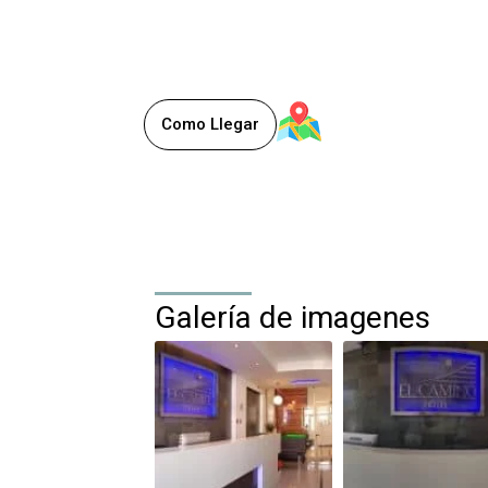
0.0/5
(0)
Comuna de Iquique
Iquique
, Chile
,
Como Llegar
Galería de imagenes