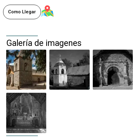
,
Comuna de Huara
Huaviña
, Chile
Como Llegar
Galería de imagenes