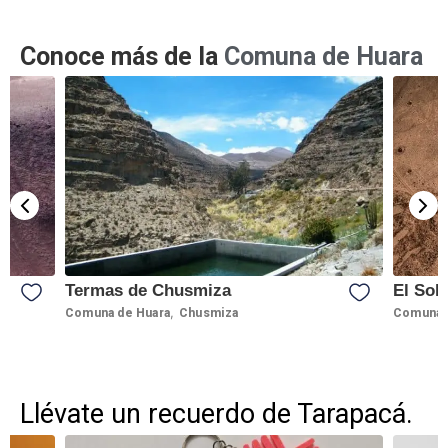
Conoce más de la
Comuna de Huara
Termas de Chusmiza
El Sol
,
Comuna de Huara
Chusmiza
Comuna 
Llévate un recuerdo de Tarapacá.