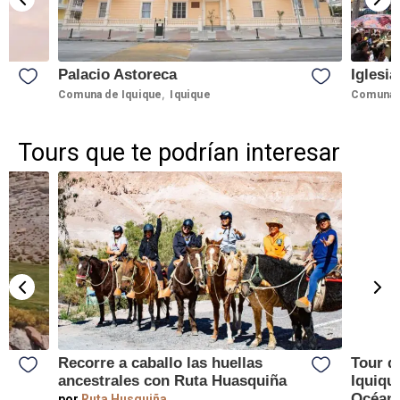
Palacio Astoreca
Iglesi
,
Comuna de Iquique
Iquique
Comuna 
Tours que te podrían interesar
Recorre a caballo las huellas
Tour d
ancestrales con Ruta Huasquiña
Iquique
Océano
por
Ruta Husquiña