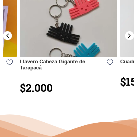
Llavero Cabeza Gigante de
Cuadro
Tarapacá
$15
$2.000