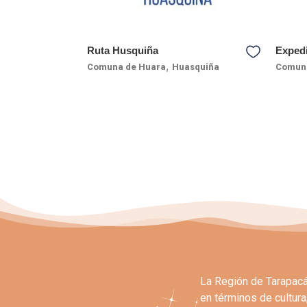
Ruta Husquiña
Exped
,
Comuna de Huara
Huasquiña
Comuna
La Región de Tarapacá 
en términos de cultura,