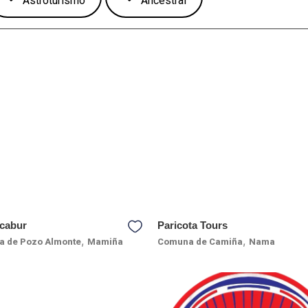
Astroturismo
Ancestral
cabur
Paricota Tours
,
,
 de Pozo Almonte
Mamiña
Comuna de Camiña
Nama