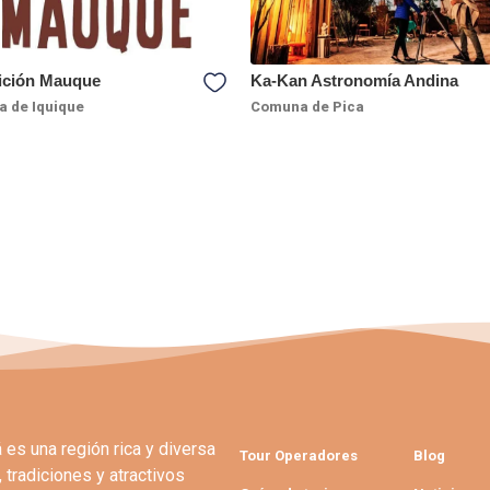
ición Mauque
Ka-Kan Astronomía Andina
 de Iquique
Comuna de Pica
es una región rica y diversa
Tour Operadores
Blog
 tradiciones y atractivos