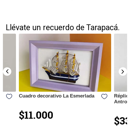
Llévate un recuerdo de Tarapacá.
Cuadro decorativo La Esmerlada
Réplic
Antrop
$11.000
$33