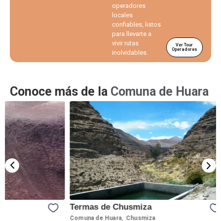
operadores
locales
confiables, listos
para llevarte a
vivir rutas
Ver Tour
Operadores
inolvidables.
Conoce más de la
Comuna de Huara
Termas de Chusmiza
El Sol
,
Comuna de Huara
Chusmiza
Comuna 