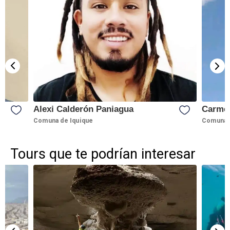
Alexi Calderón Paniagua
Carme
Comuna de Iquique
Comuna d
Tours que te podrían interesar