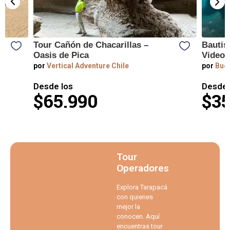
Tour Cañón de Chacarillas –
Bautis
Oasis de Pica
Videos
por
Vertical Adventure Chile
por
Buce
Desde los
Desde 
$65.990
$35
Tour
Operadores
Explora Tarapacá
con quienes
mejor la
conocen. Aquí
encuentras tour