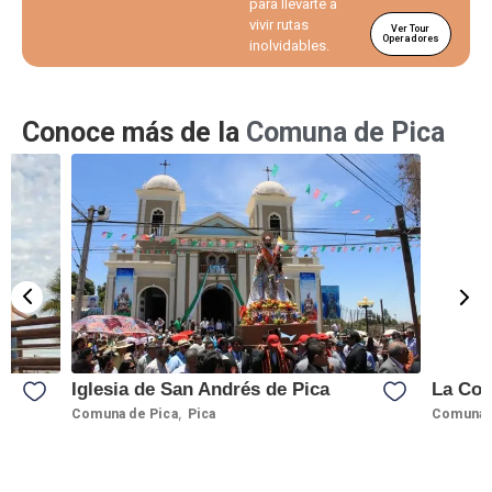
para llevarte a
vivir rutas
Ver Tour
Operadores
inolvidables.
Conoce más de la
Comuna de Pica
Iglesia de San Andrés de Pica
La Coc
,
Comuna de Pica
Pica
Comuna 