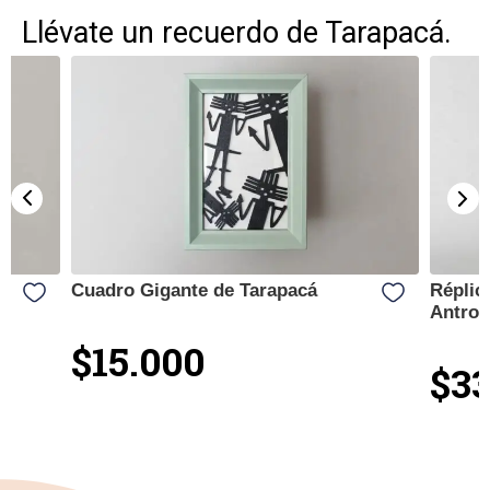
Llévate un recuerdo de Tarapacá.
Cuadro Gigante de Tarapacá
Réplic
Antrop
$15.000
$33