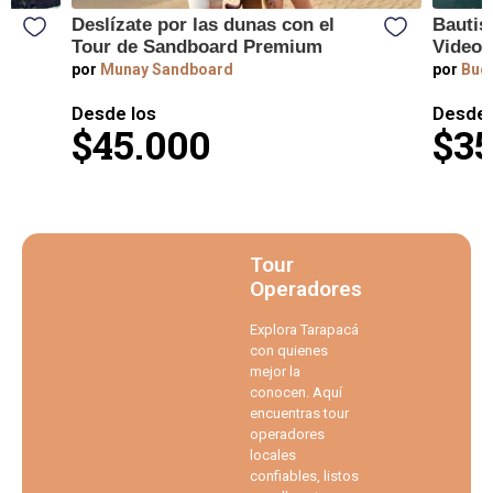
Deslízate por las dunas con el
Bautis
Tour de Sandboard Premium
Videos
por
Munay Sandboard
por
Buce
Desde los
Desde 
$45.000
$35
Tour
Operadores
Explora Tarapacá
con quienes
mejor la
conocen. Aquí
encuentras tour
operadores
locales
confiables, listos