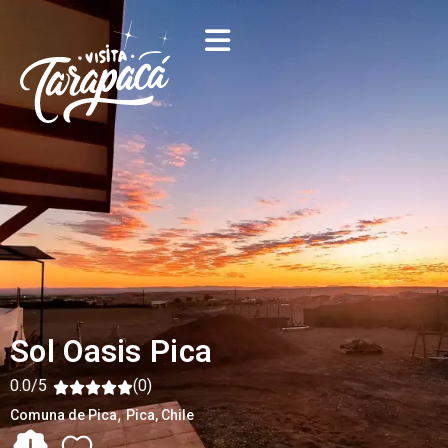
Sol Oasis Pica
0.0/5
(0)
,
Comuna de Pica
Pica
, Chile