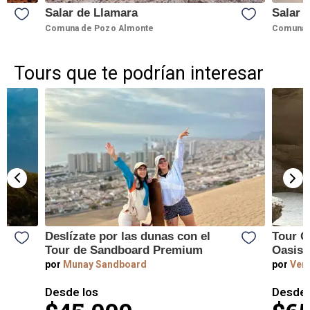
Salar de Llamara
Salar 
Comuna de Pozo Almonte
Comuna 
Tours que te podrían interesar
y
Deslízate por las dunas con el
Tour C
Tour de Sandboard Premium
Oasis 
por
Munay Sandboard
por
Vert
Desde los
Desde 