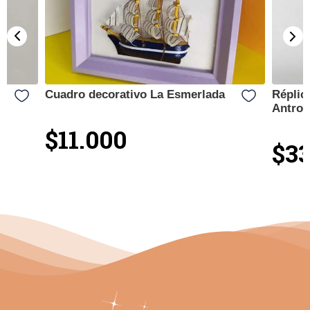
Cuadro decorativo La Esmerlada
Réplic
Antrop
$11.000
$33