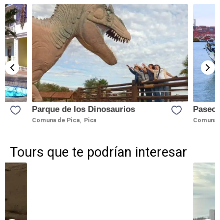
Parque de los Dinosaurios
Paseo 
,
Comuna de Pica
Pica
Comuna d
Tours que te podrían interesar