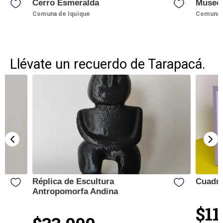
Cerro Esmeralda
Museo 
Comuna de Iquique
Comuna d
Llévate un recuerdo de Tarapacá.
Réplica de Escultura
Cuadro
Antropomorfa Andina
$11