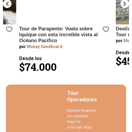
Tour de Parapente: Vuela sobre
Deslíz
Iquique con esta increíble vista al
Tour d
Océano Pacifico
por
Mun
por
Munay Sandboard
Desde 
$45
Desde los
$74.000
Tour
Operadores
Explora Tarapacá
con quienes
mejor la
conocen. Aquí