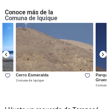
Conoce más de la
Comuna de Iquique
Cerro Esmeralda
Parque
Grues
Comuna de Iquique
Comuna d