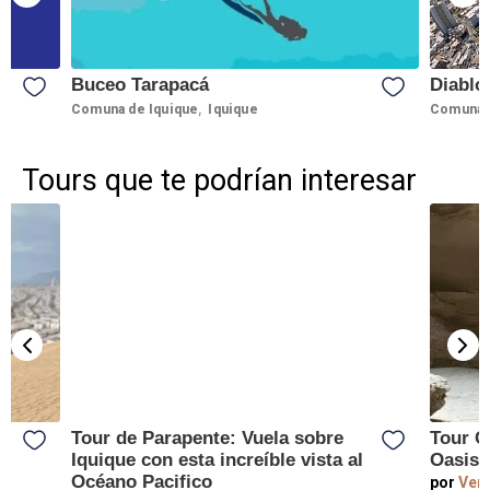
Buceo Tarapacá
Diablo
,
Comuna de Iquique
Iquique
Comuna d
Tours que te podrían interesar
Tour de Parapente: Vuela sobre
Tour C
Iquique con esta increíble vista al
Oasis 
Océano Pacifico
por
Vert