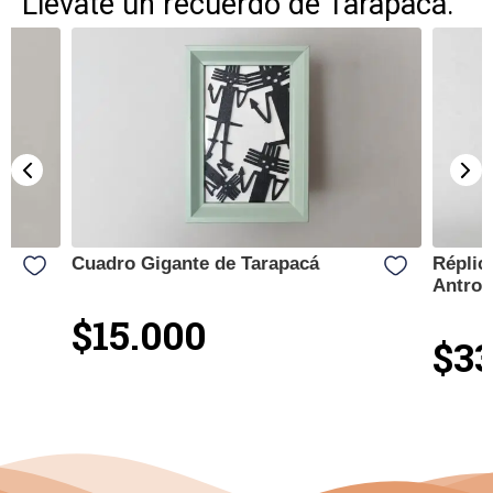
Llévate un recuerdo de Tarapacá.
Cuadro Gigante de Tarapacá
Réplic
Antrop
$15.000
$33