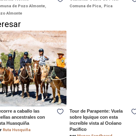
,
,
muna de Pozo Almonte
Comuna de Pica
Pica
zo Almonte
eresar
corre a caballo las
Tour de Parapente: Vuela
ellas ancestrales con
sobre Iquique con esta
ta Huasquiña
increíble vista al Océano
Pacifico
r
Ruta Husquiña
por
Munay Sandboard