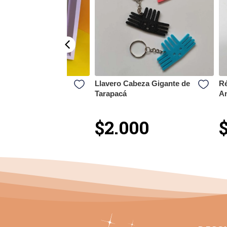
decorativo La
Llavero Cabeza Gigante de
Ré
da
Tarapacá
An
.000
$2.000