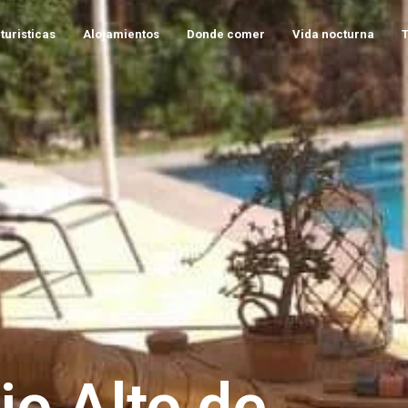
turisticas
Alojamientos
Donde comer
Vida nocturna
o Alto de