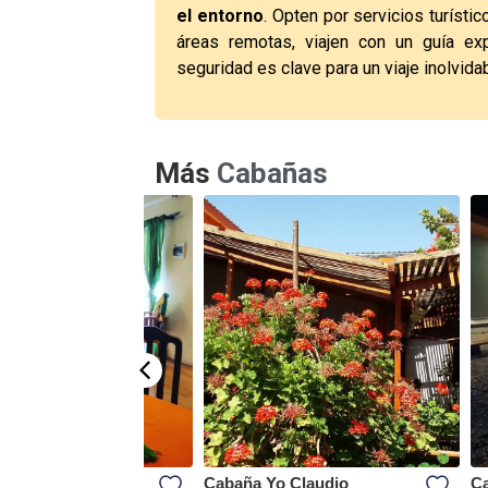
el entorno
. Opten por servicios turístic
áreas remotas, viajen con un guía ex
seguridad es clave para un viaje inolvida
Más
Cabañas
Don Anselmo
Cabaña Yo Claudio
Ca