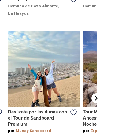
,
,
Comuna de Pozo Almonte
Comuna de Pica
Pica
La Huayca
Deslízate por las dunas con
Tour Mallku y Rutas
el Tour de Sandboard
Ancestrales: 2 Días y 1
Premium
Noche
por
Munay Sandboard
por
Expedición Mauque