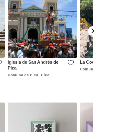
Iglesia de San Andrés de
La Cocha Resbaladero
Pica
,
Comuna de Pica
Pica
,
Comuna de Pica
Pica