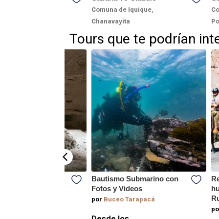
,
,
de Pica
Pica
Comuna de Iquique
Co
Chanavayita
Po
Tours que te podrían int
ñón de Chacarillas
Bautismo Submarino con
Re
de Pica
Fotos y Videos
hu
Ru
cal Adventure Chile
por
Buceo Tarapacá
po
los
Desde los