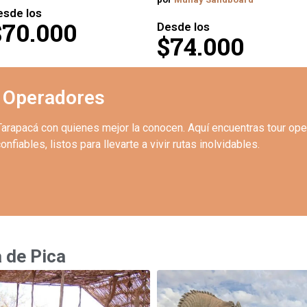
esde los
$70.000
Desde los
$74.000
 Operadores
Tarapacá con quienes mejor la conocen. Aquí encuentras tour op
onfiables, listos para llevarte a vivir rutas inolvidables.
 de Pica