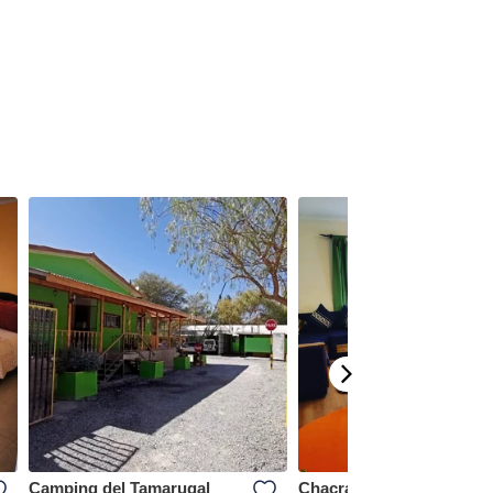
Camping del Tamarugal
Chacra Don Anselmo