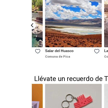
a Resbaladero
Salar del Huasco
La
,
de Pica
Pica
Comuna de Pica
Co
Llévate un recuerdo de 