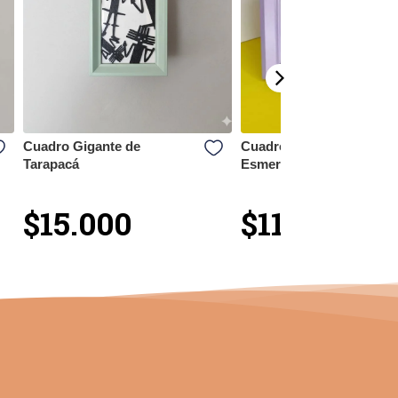
Cuadro Gigante de
Cuadro decorativo La
Tarapacá
Esmerlada
$15.000
$11.000