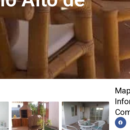
Ma
Inf
Com