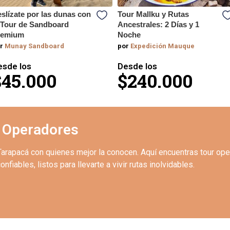
slízate por las dunas con
Tour Mallku y Rutas
 Tour de Sandboard
Ancestrales: 2 Días y 1
remium
Noche
r
Munay Sandboard
por
Expedición Mauque
esde los
Desde los
$45.000
$240.000
 Operadores
Tarapacá con quienes mejor la conocen. Aquí encuentras tour op
onfiables, listos para llevarte a vivir rutas inolvidables.