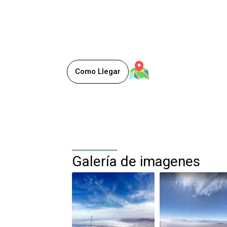
0.0/5
(0)
Comuna de Alto Hospicio
, Chile
1.300 m s. n. m.
Como Llegar
Galería de imagenes