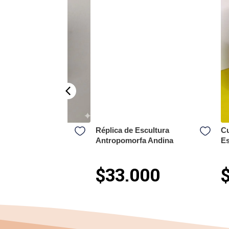
Gigante de
Réplica de Escultura
Cu
á
Antropomorfa Andina
E
.000
$33.000