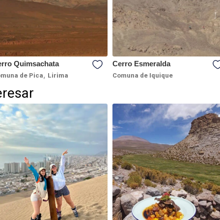
rro Quimsachata
Cerro Esmeralda
,
muna de Pica
Lirima
Comuna de Iquique
eresar