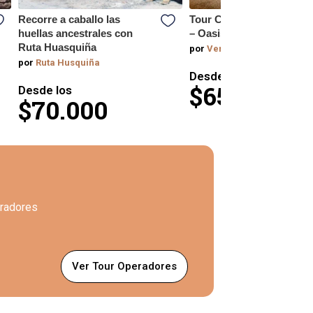
Recorre a caballo las
Tour Cañón de Chacarill
huellas ancestrales con
– Oasis de Pica
Ruta Huasquiña
por
Vertical Adventure Chil
por
Ruta Husquiña
Desde los
$65.990
Desde los
$70.000
eradores
Ver Tour Operadores