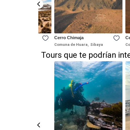
e Tapa
Cerro Chimaja
Ce
,
de Colchane
Comuna de Huara
Sibaya
Co
Tours que te podrían int