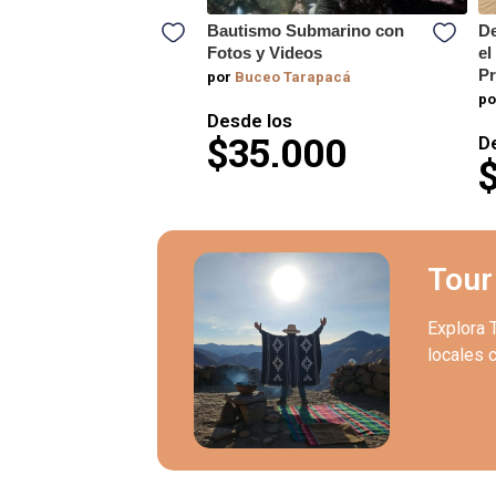
 Parapente: Vuela
Bautismo Submarino con
De
uique con esta
Fotos y Videos
el
e vista al Océano
P
por
Buceo Tarapacá
po
Desde los
y Sandboard
$35.000
D
los
.000
Tour
Explora 
locales c