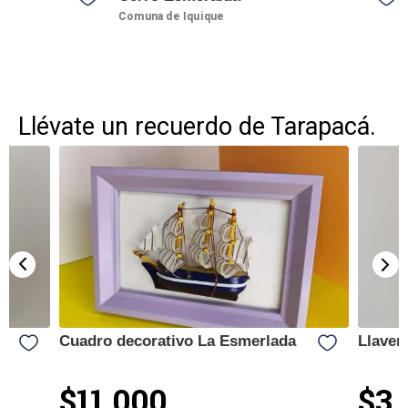
Grues
Comuna de Iquique
Comuna d
Llévate un recuerdo de Tarapacá.
Cuadro decorativo La Esmerlada
Llaver
$11.000
$3.