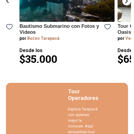
Bautismo Submarino con Fotos y
Tour C
l
Videos
Oasis 
por
Buceo Tarapacá
por
Vert
Desde los
Desde 
$35.000
$65
Tour
Operadores
Explora Tarapacá
con quienes
mejor la
conocen. Aquí
encuentras tour