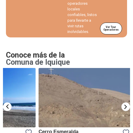
operadores
locales
confiables, listos
para llevarte a
vivir rutas
Ver Tour
Operadores
inolvidables.
Conoce más de la
Comuna de Iquique
Cerro Esmeralda
Parque